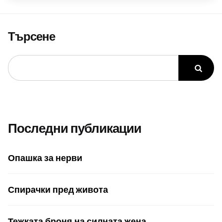
Търсене
Последни публикации
Опашка за нерви
Спирачки пред живота
Тежката броня на силната жена