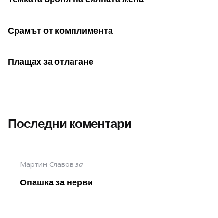
Срамът от комплимента
Плащах за отлагане
Последни коментари
Мартин Славов
за
Опашка за нерви