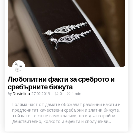
Любопитни факти за среброто и
сребърните бижута
Posted
by
Dustelina
27.02.2019
0
1 min
by
Голяма част от дамите обожават различни накити и
предпочитат качествени сребърни и златни бижута,
тъй като те са не само красиви, но и дълготрайни.
Действително, колкото и ефекти и сполучливи...