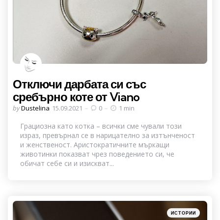
Отключи дарбата си със
сребърно коте от Viano
Posted
by
Dustelina
15.09.2021
0
1 min
by
Грациозна като котка – всички сме чували този
израз, превърнал се в нарицателно за изтънченост
и женственост. Аристократичните мъркащи
животинки показват чрез поведението си, че
обичат себе си и изискват...
Categories
Posted
ИСТОРИИ
in