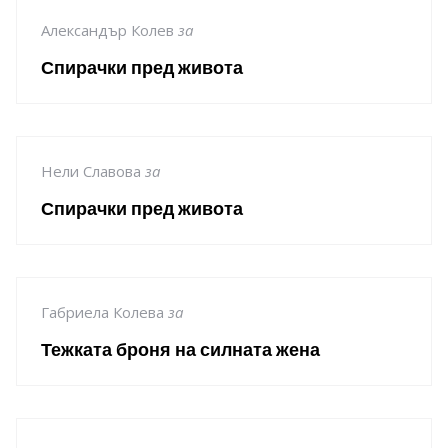
Александър Колев
за
Спирачки пред живота
Нели Славова
за
Спирачки пред живота
Габриела Колева
за
Тежката броня на силната жена