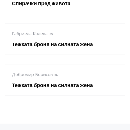
Спирачки пред живота
Габриела Колева
за
Тежката броня на силната жена
Добромир Борисов
за
Тежката броня на силната жена