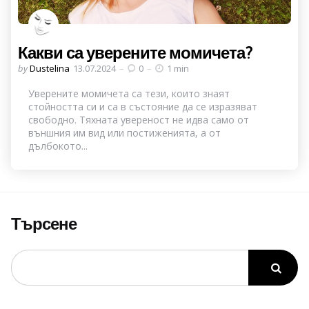
Какви са уверените момичета?
Posted
by
Dustelina
13.07.2024
0
1 min
by
Уверените момичета са тези, които знаят
стойността си и са в състояние да се изразяват
свободно. Тяхната увереност не идва само от
външния им вид или постиженията, а от
дълбокото...
Търсене