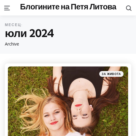
Блогините на Петя Литова
S
Menu
МЕСЕЦ:
юли 2024
Archive
Categories
Posted
ЗА ЖИВОТА
in