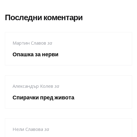
Последни коментари
Мартин Славов
за
Опашка за нерви
Александър Колев
за
Спирачки пред живота
Нели Славова
за