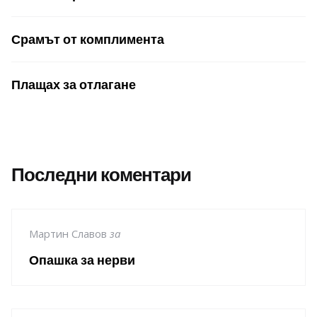
Срамът от комплимента
Плащах за отлагане
Последни коментари
Мартин Славов
за
Опашка за нерви