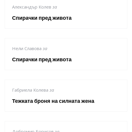
Александър Колев
за
Спирачки пред живота
Нели Славова
за
Спирачки пред живота
Габриела Колева
за
Тежката броня на силната жена
Добромир Борисов
за