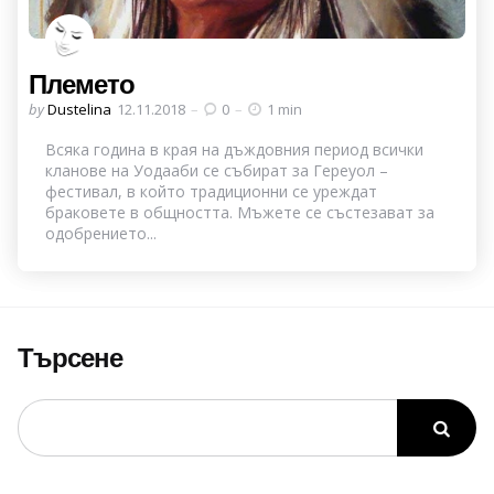
Племето
Posted
by
Dustelina
12.11.2018
0
1 min
by
Всяка година в края на дъждовния период всички
кланове на Уодааби се събират за Гереуол –
фестивал, в който традиционни се уреждат
браковете в общността. Мъжете се състезават за
одобрението...
Търсене