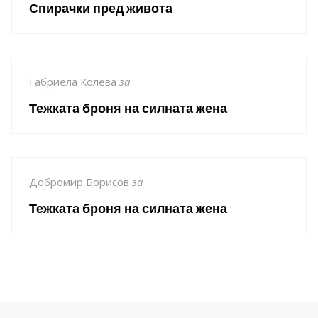
Спирачки пред живота
Габриела Колева
за
Тежката броня на силната жена
Добромир Борисов
за
Тежката броня на силната жена