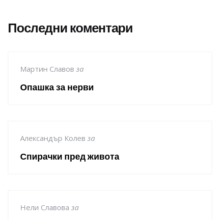
Последни коментари
Мартин Славов
за
Опашка за нерви
Александър Колев
за
Спирачки пред живота
Нели Славова
за