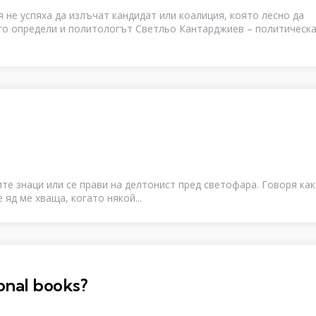
 не успяха да излъчат кандидат или коалиция, която лесно да
го определи и политологът Светльо Кантарджиев – политическ
ите знаци или се прави на делтонист пред светофара. Говоря ка
яд ме хваща, когато някой...
onal books?