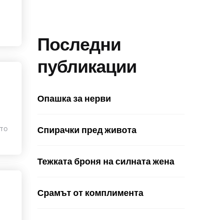
а
Последни
публикации
Опашка за нерви
кто
Спирачки пред живота
Тежката броня на силната жена
Срамът от комплимента