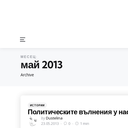
Menu
МЕСЕЦ:
май 2013
Archive
Categories
Posted
ИСТОРИИ
in
Политическите вълнения у на
Posted
by
Dustelina
by
23.05.2013
0
1 min