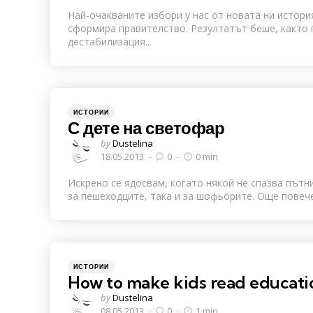
Най-очакваните избори у нас от новата ни история
сформира правителство. Резултатът беше, както 
дестабилизация...
Categories
Posted
ИСТОРИИ
in
С дете на светофар
Posted
by
Dustelina
by
18.05.2013
0
0 min
Искрено се ядосвам, когато някой не спазва пътн
за пешеходците, така и за шофьорите. Още повече 
Categories
Posted
ИСТОРИИ
in
How to make kids read educati
Posted
by
Dustelina
by
08.05.2013
0
1 min