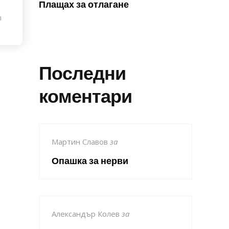
Плащах за отлагане
n
Последни
коментари
Мартин Славов
за
Опашка за нерви
Александър Колев
за