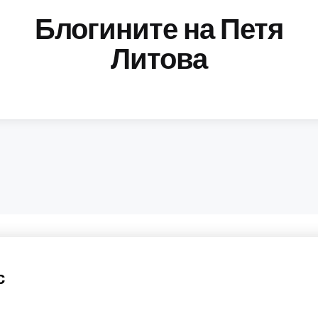
Блогините на Петя
Литова
с