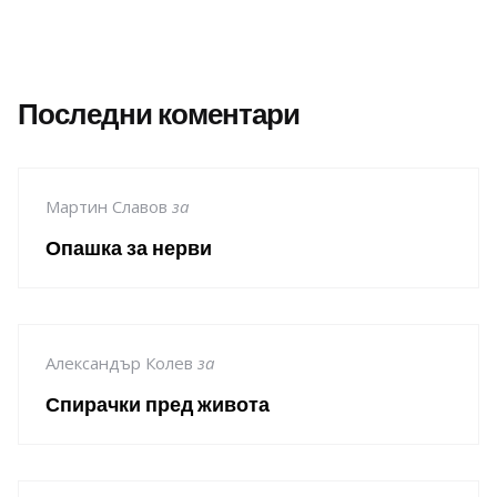
Последни коментари
Мартин Славов
за
Опашка за нерви
Александър Колев
за
Спирачки пред живота