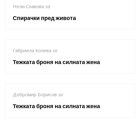
Нели Славова
за
Спирачки пред живота
Габриела Колева
за
Тежката броня на силната жена
Добромир Борисов
за
Тежката броня на силната жена