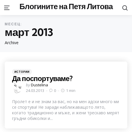
Блогините на Петя Литова
S
Menu
МЕСЕЦ:
март 2013
Archive
Categories
Posted
ИСТОРИИ
in
Да поспортуваме?
Posted
by
Dustelina
by
24.03.2013
0
1 min
Пролет е и не знам за вас, но на мен адски много ми
се спортува! Не заради наближаващото лято,
когато традиционно и мъже, и жени трескаво мерят
гръдни обиколки и...