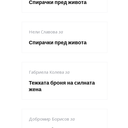
Спирачки пред живота
Нели Славова
за
Спирачки пред живота
Габриела Колева
за
Тежката броня на силната
жена
Добромир Борисов
за