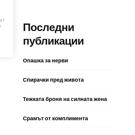
дат
Последни
к
публикации
Опашка за нерви
Спирачки пред живота
Тежката броня на силната жена
Срамът от комплимента