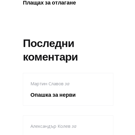
Плащах за отлагане
Последни
коментари
Мартин Славов
за
Опашка за нерви
Александър Колев
за