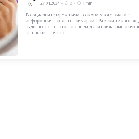
by
27.04.2024
0
1 min
В социалните мрежи има толкова много видеа с
информация как да се гримираме. Всички те изглеж
чудесно, но когато започнем да ги прилагаме и няка
на нас не стоят по...