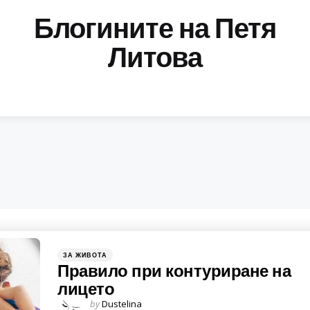
Блогините на Петя
Литова
Categories
Posted
ЗА ЖИВОТА
in
Правило при контуриране на
лицето
Posted
by
Dustelina