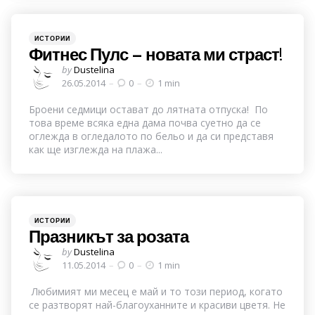
Categories
Posted
ИСТОРИИ
in
Фитнес Пулс – новата ми страст!
Posted
by
Dustelina
by
26.05.2014
0
1 min
Броени седмици остават до лятната отпуска! По
това време всяка една дама почва суетно да се
оглежда в огледалото по бельо и да си представя
как ще изглежда на плажа...
Categories
Posted
ИСТОРИИ
in
Празникът за розата
Posted
by
Dustelina
by
11.05.2014
0
1 min
Любимият ми месец е май и то този период, когато
се разтворят най-благоуханните и красиви цветя. Не