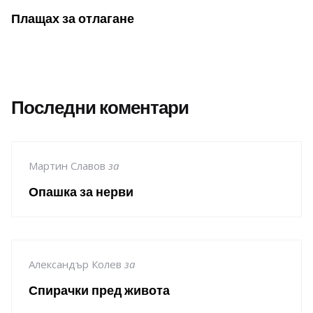
Плащах за отлагане
Последни коментари
Мартин Славов
за
Опашка за нерви
Александър Колев
за
Спирачки пред живота