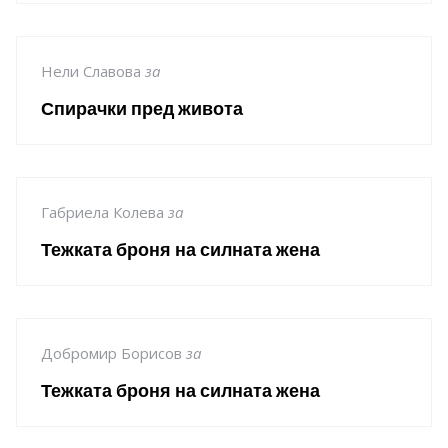
Нели Славова
за
Спирачки пред живота
Габриела Колева
за
Тежката броня на силната жена
Добромир Борисов
за
Тежката броня на силната жена