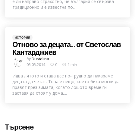
е ли направо страхотно, че България се свързва
традиционно и е известна по...
Categories
Posted
ИСТОРИИ
in
Отново за децата… от Светослав
Кантарджиев
Posted
by
Dustelina
by
05.05.2014
0
1 min
Идва лятото и става все по-трудно да накараме
децата да четат. Това е нещо, което биха могли да
правят през зимата, когато лошото време ги
заставя да стоят у дома,...
Търсене