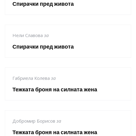
Спирачки пред живота
Нели Славова
за
Спирачки пред живота
Габриела Колева
за
Тежката броня на силната жена
Добромир Борисов
за
Тежката броня на силната жена