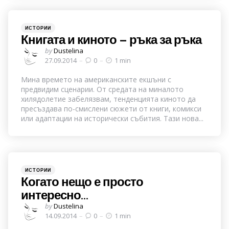
Categories
Posted
ИСТОРИИ
in
Книгата и киното – ръка за ръка
Posted
by
Dustelina
by
27.09.2014
0
1 min
Мина времето на американските екшъни с
предвидим сценарии. От средата на миналото
хилядолетие забелязвам, тенденцията киното да
пресъздава по-смислени сюжети от книги, комикси
или адаптации на исторически събития. Тази нова...
Categories
Posted
ИСТОРИИ
in
Когато нещо е просто
интересно…
Posted
by
Dustelina
by
14.09.2014
0
1 min