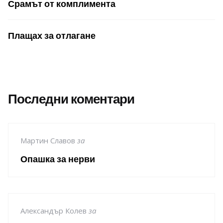
Срамът от комплимента
Плащах за отлагане
Последни коментари
Мартин Славов
за
Опашка за нерви
Александър Колев
за