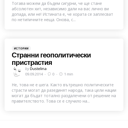
Тогава можем да бъдем сигурни, че ще стане
абсолютен хит, независимо дали на вас лично ви
допада, или не! Истината е, че хората се заплесват
по нетипичните неща. Онова, с...
Categories
Posted
ИСТОРИИ
in
Странни геополитически
пристрастия
Posted
by
Dustelina
by
09.09.2014
0
1 min
Не, това не е шега. Както вътрешно политическите
страсти могат да разединят народа, така цели нации
могат да бъдат тотално раздалечени от решение на
правителството. Това се е случило на...