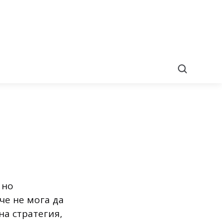
Search
 но
че не мога да
на стратегия,