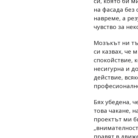
си, която би м
на фасада без
навреме, а ре
чувство за не
Мозъкът ни тър
си казвах, че 
спокойствие, 
несигурна и до
действие, всяк
професионално
Бях убедена, ч
това чакане, н
проектът ми б
„внимателност“
правят в движ