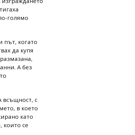
 в изграждането
тигаха
 по-голямо
и път, когато
твах да купя
 размазана,
анни. А без
ато
А всъщност, с
мето, в което
кирано като
, които се