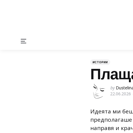
Menu
Categories
Posted
ИСТОРИИ
in
Плаща
Posted
by
Dustelin
22.06.2026
by
Идеята ми беше
предполагаше 
направя и крач