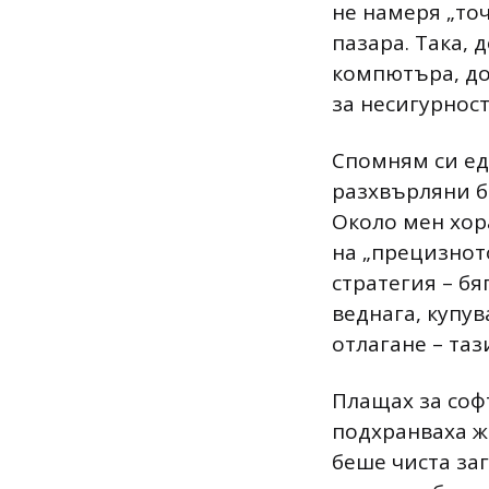
не намеря „то
пазара. Така, 
компютъра, док
за несигурност
Спомням си едн
разхвърляни б
Около мен хора
на „прецизното
стратегия – бя
веднага, купув
отлагане – та
Плащах за софт
подхранваха ж
беше чиста за