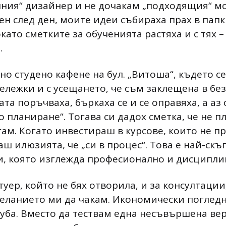
чния“ дизайнер и не дочакам „подходящия“ м
ден след ден, моите идеи събираха прах в папк
ато сметките за обученията растяха и с тях 
.
о студено кафене на бул. „Витоша“, където се
ележки и с усещането, че съм заклещена в без
та поръчваха, бъркаха се и се оправяха, а аз 
 планиране“. Тогава си дадох сметка, че не 
гам. Когато инвестираш в курсове, които не 
аш илюзията, че „си в процес“. Това е най-ск
зи, която изглежда професионално и дисципли
уер, който не бях отворила, и за консултации
еланието ми да чакам. Икономически погледн
губа. Вместо да тествам една несъвършена ве