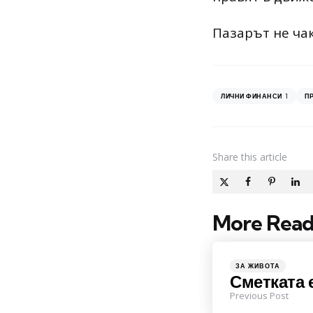
Пазарът не чак
1
ЛИЧНИ ФИНАНСИ
П
Share
this article
More Read
Post
navigation
Posted
ЗА ЖИВОТА
in
Сметката 
Previous Post