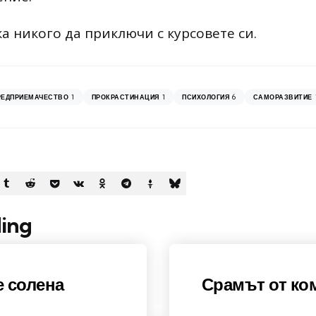
а никого да приключи с курсовете си.
1
1
6
РЕДПРИЕМАЧЕСТВО
ПРОКРАСТИНАЦИЯ
ПСИХОЛОГИЯ
САМОРАЗВИТИЕ
ing
е солена
Срамът от ко