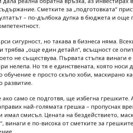
и дала реална обратна връзка, аз инвестирах
 съдържание. Сметките за „подготовката“ прис
зултатът – по-дълбока дупка в бюджета и още
компетентност.
си сигурност, но такава в бизнеса няма. Всек
ми трябва „още един детайл“, всъщност се опи
което не съществува. Първата стъпка винаги е
ри нелепа. Но тя е единствената, която носи д
о обучение е просто скъпо хоби, маскирано к
 развитие.
е ако само се подготвя, ще избегна грешките. 
аправих най-голямата грешка – пропуснах вре
и имал смисъл. Цената на бездействието, мас
, винаги е по-висока от сметките за грешките
ение.