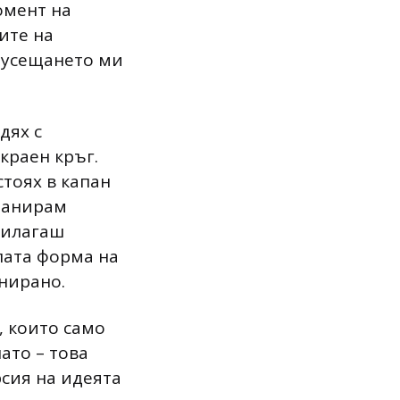
омент на
ите на
– усещането ми
дях с
краен кръг.
стоях в капан
планирам
прилагаш
ъпата форма на
нирано.
, които само
ато – това
рсия на идеята