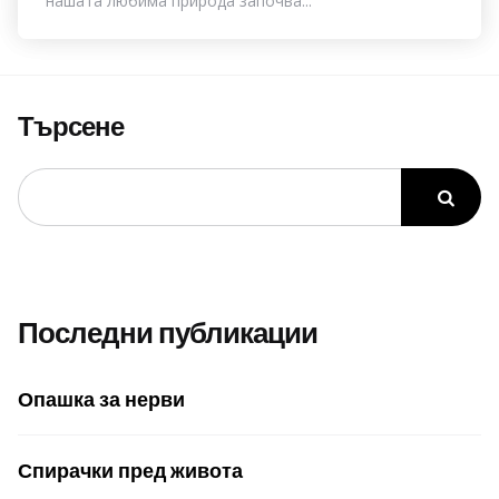
нашата любима природа започва...
Търсене
Последни публикации
Опашка за нерви
Спирачки пред живота