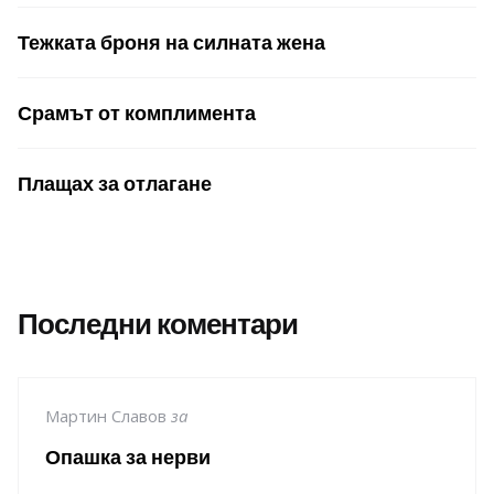
Тежката броня на силната жена
Срамът от комплимента
Плащах за отлагане
Последни коментари
Мартин Славов
за
Опашка за нерви