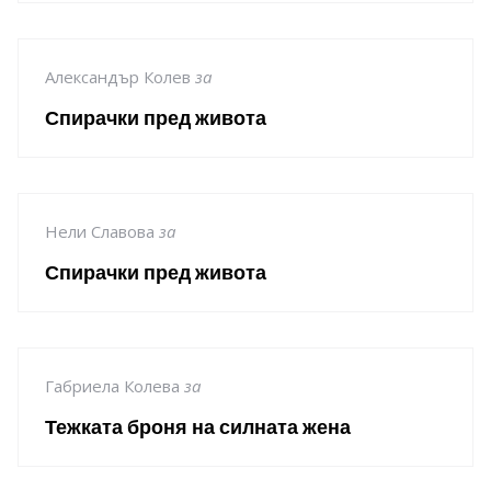
Александър Колев
за
Спирачки пред живота
Нели Славова
за
Спирачки пред живота
Габриела Колева
за
Тежката броня на силната жена