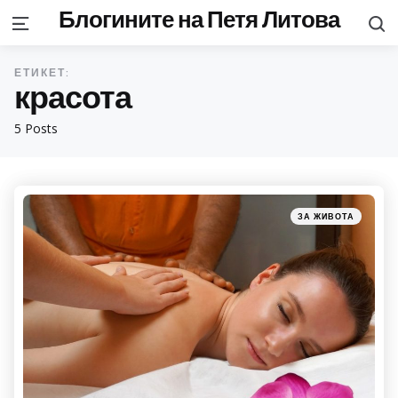
Блогините на Петя Литова
S
Menu
ЕТИКЕТ:
красота
5 Posts
Categories
Posted
ЗА ЖИВОТА
in