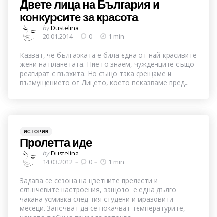
Двете лица на България и
конкурсите за красота
Posted
by
Dustelina
by
20.01.2014
0
1 min
Казват, че българката е била една от най-красивите
жени на планетата. Ние го знаем, чужденците също
реагират с възхита. Но също така срещаме и
възмущението от Лицето, което показваме пред...
Categories
Posted
ИСТОРИИ
in
Пролетта иде
Posted
by
Dustelina
by
14.03.2012
0
1 min
Задава се сезона на цветните прелести и
слънчевите настроения, защото е една дълго
чакана усмивка след тия студени и мразовити
месеци. Започват да се покачват температурите,