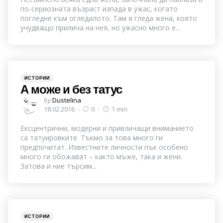
по-сериозната възраст изпада в ужас, когато
погледне към огледалото. Там я гледа жена, която
учудващо прилича на нея, но ужасно много е...
Categories
Posted
ИСТОРИИ
in
А може и без татус
Posted
by
Dustelina
by
18.02.2016
0
1 min
Ексцентрични, модерни и привличащи вниманието
са татуировките. Тъкмо за това много ги
предпочитат. Известните личности пък особено
много ги обожават – както мъже, така и жени.
Затова и ние търсим...
Categories
Posted
ИСТОРИИ
in