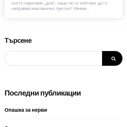
което наричаме „дом“, защо не се опитаме да го
направим максимално пуютно? Имаме...
Търсене
Последни публикации
Опашка за нерви