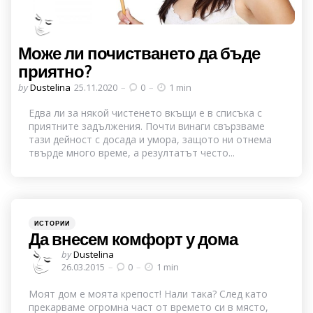
Може ли почистването да бъде
приятно?
Posted
by
Dustelina
25.11.2020
0
1 min
by
Едва ли за някой чистенето вкъщи е в списъка с
приятните задължения. Почти винаги свързваме
тази дейност с досада и умора, защото ни отнема
твърде много време, а резултатът често...
Categories
Posted
ИСТОРИИ
in
Да внесем комфорт у дома
Posted
by
Dustelina
by
26.03.2015
0
1 min
Моят дом е моята крепост! Нали така? След като
прекарваме огромна част от времето си в място,