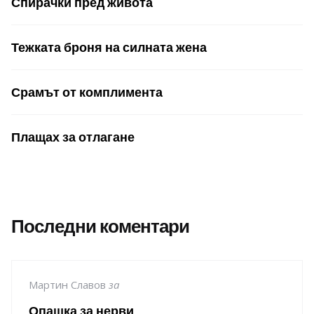
Спирачки пред живота
Тежката броня на силната жена
Срамът от комплимента
Плащах за отлагане
Последни коментари
Мартин Славов
за
Опашка за нерви