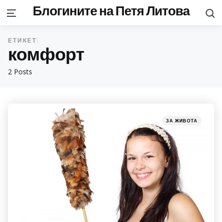
Блогините на Петя Литова
S
Menu
ЕТИКЕТ:
комфорт
2 Posts
Categories
Posted
ЗА ЖИВОТА
in