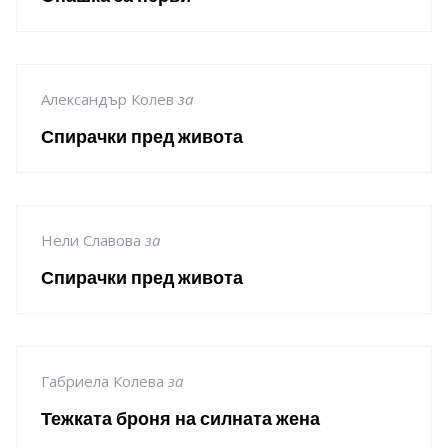
Александър Колев
за
Спирачки пред живота
Нели Славова
за
Спирачки пред живота
Габриела Колева
за
Тежката броня на силната жена