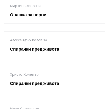
Мартин Славов
за
Опашка за нерви
Александър Колев
за
Спирачки пред живота
Христо Колев
за
Спирачки пред живота
Нели Славова
за