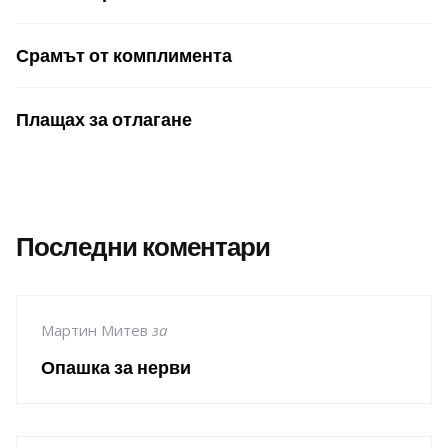
Срамът от комплимента
Плащах за отлагане
Последни коментари
Мартин Митев
за
Опашка за нерви