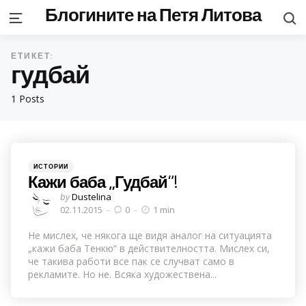
Блогините на Петя Литова
S
Menu
ЕТИКЕТ:
гудбай
1 Posts
Categories
Posted
ИСТОРИИ
in
Кажи баба „Гудбай“!
Posted
by
Dustelina
by
02.11.2015
0
1 min
Не мислех, че някога ще видя аналог на ситуацията
„кажи баба Тенкю“ в действителността. Мислех си,
че такива работи все пак се случват само в
рекламите. Но не. Всяка художествена...