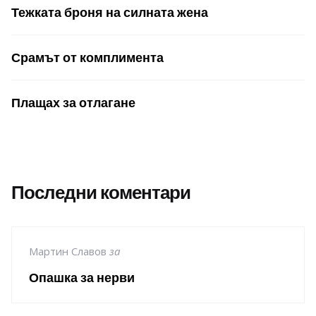
Тежката броня на силната жена
Срамът от комплимента
Плащах за отлагане
Последни коментари
Мартин Славов
за
Опашка за нерви