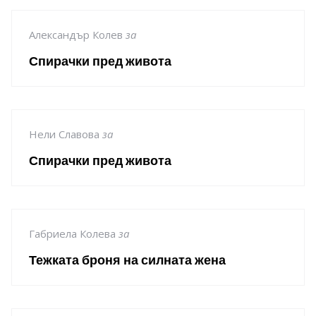
Александър Колев
за
Спирачки пред живота
Нели Славова
за
Спирачки пред живота
Габриела Колева
за
Тежката броня на силната жена