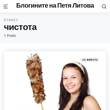
Блогините на Петя Литова
S
Menu
ЕТИКЕТ:
чистота
1 Posts
Categories
Posted
ЗА ЖИВОТА
in