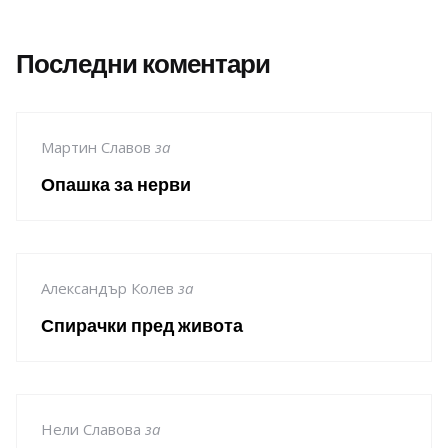
Последни коментари
Мартин Славов
за
Опашка за нерви
Александър Колев
за
Спирачки пред живота
Нели Славова
за