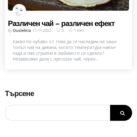
Различен чай – различен ефект
Posted
by
Dustelina
11.11.2022
0
1 min
by
Какво по-хубаво от това да се насладим на чаша
топъл чай на дивана, когато температура навън
пада и сме сгушени в любимото си одеяло?
Независимо дали с луксозен чай, черен...
Търсене