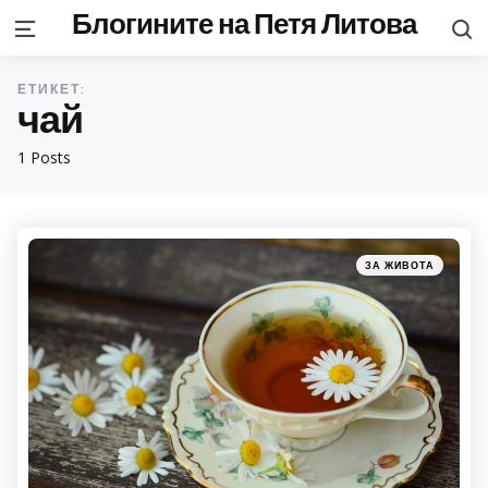
Блогините на Петя Литова
S
Menu
ЕТИКЕТ:
чай
1 Posts
Categories
Posted
ЗА ЖИВОТА
in