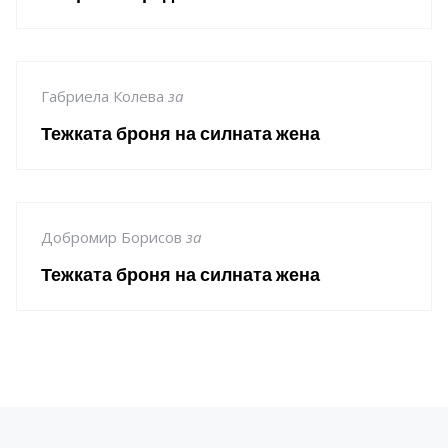
Габриела Колева
за
Тежката броня на силната жена
Добромир Борисов
за
Тежката броня на силната жена