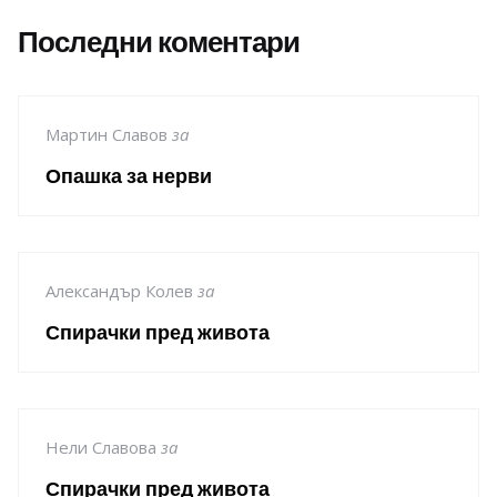
Последни коментари
Мартин Славов
за
Опашка за нерви
Александър Колев
за
Спирачки пред живота
Нели Славова
за
Спирачки пред живота