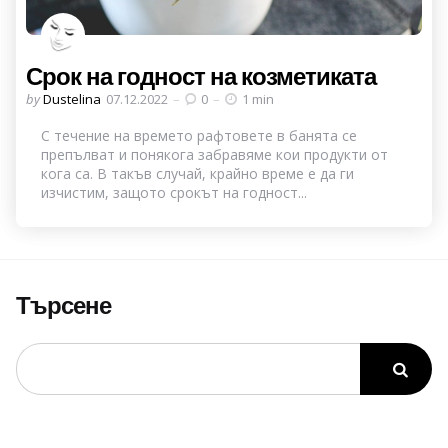
Срок на годност на козметиката
Posted
by
Dustelina
07.12.2022
0
1 min
by
С течение на времето рафтовете в банята се
препълват и понякога забравяме кои продукти от
кога са. В такъв случай, крайно време е да ги
изчистим, защото срокът на годност...
Търсене