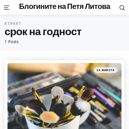
Блогините на Петя Литова
S
Menu
ЕТИКЕТ:
срок на годност
1 Posts
Categories
Posted
ЗА ЖИВОТА
in