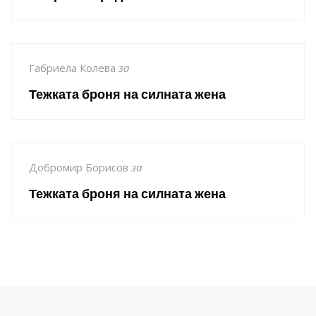
Габриела Колева
за
Тежката броня на силната жена
Добромир Борисов
за
Тежката броня на силната жена