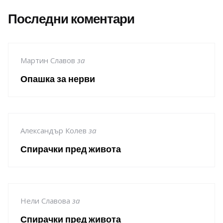
Последни коментари
Мартин Славов
за
Опашка за нерви
Александър Колев
за
Спирачки пред живота
Нели Славова
за
Спирачки пред живота