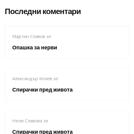
Последни коментари
Мартин Славов
за
Опашка за нерви
Александър Колев
за
Спирачки пред живота
Нели Славова
за
Спирачки пред живота