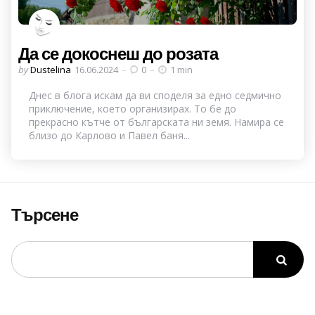
Да се докоснеш до розата
Posted
by
Dustelina
16.06.2024
0
1 min
by
Днес в блога искам да ви споделя за едно седмично
приключение, което организирах. То бе до
прекрасно кътче от българската ни земя. Намира се
близо до Карлово и Павел баня...
Търсене