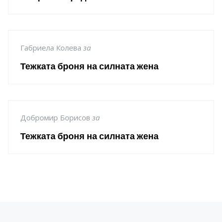
Габриела Колева
за
Тежката броня на силната жена
Добромир Борисов
за
Тежката броня на силната жена