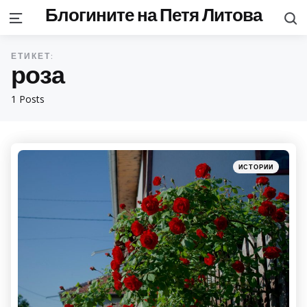
Блогините на Петя Литова
S
Menu
ЕТИКЕТ:
роза
1 Posts
Categories
Posted
ИСТОРИИ
in