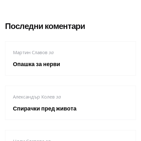
Последни коментари
Мартин Славов
за
Опашка за нерви
Александър Колев
за
Спирачки пред живота
Нели Славова
за