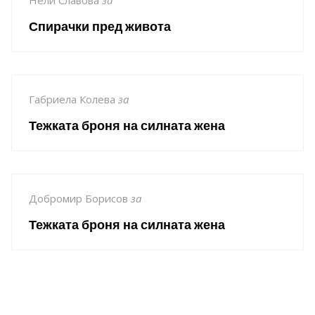
Спирачки пред живота
Габриела Колева
за
Тежката броня на силната жена
Добромир Борисов
за
Тежката броня на силната жена