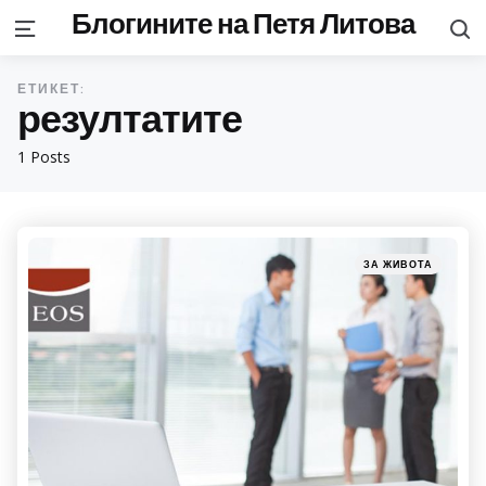
Блогините на Петя Литова
S
Menu
ЕТИКЕТ:
резултатите
1 Posts
Categories
Posted
ЗА ЖИВОТА
in