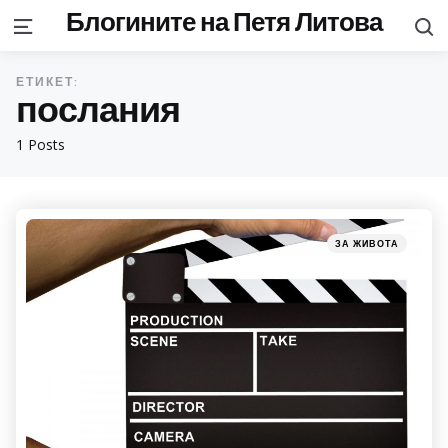
Блогините на Петя Литова
S
Menu
ЕТИКЕТ:
послания
1 Posts
Categories
Posted
ЗА ЖИВОТА
in