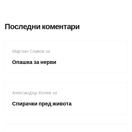
Последни коментари
Мартин Славов
за
Опашка за нерви
Александър Колев
за
Спирачки пред живота