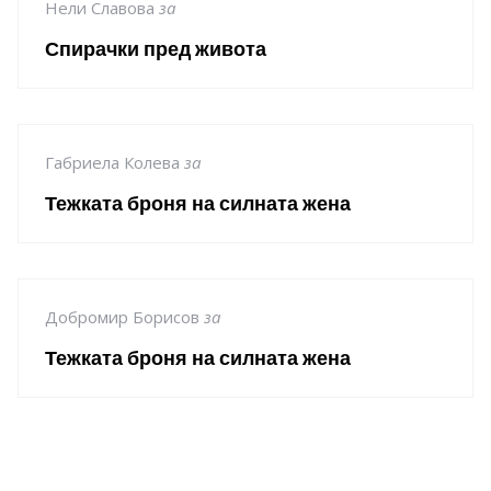
Нели Славова
за
Спирачки пред живота
Габриела Колева
за
Тежката броня на силната жена
Добромир Борисов
за
Тежката броня на силната жена