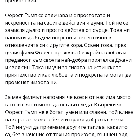
препятствия.
Форест Гъмп се отличава и с простотата и
искреността на своите действия и думи. Той не се
замисля дълго и просто действа от сърце. Това ни
напомня да бъдем искрени и автентични в
отношенията си с другите хора. Освен това, през
целия филм Форест проявява безкрайна любов и
преданост към своята най-добра приятелка Джени
и своя син. Така ни учи за силата на истинското
приятелство и как любовта и подкрепата могат да
променят живота ни.
За мен филмът напомня, че всеки от нас има място
в този свят и може да остави следа. Въпреки че
Форест Гъмп не е богат, умен или славен, той влияе
на хората около себе си и прави добро на всеки.
Той ни учи да приемаме другите такива, каквито
са, без значение от техния произход, външен вид