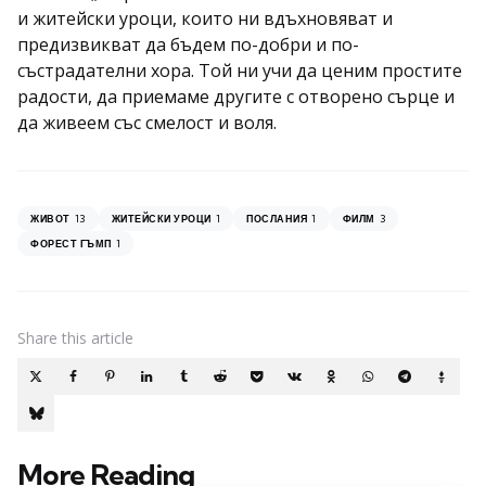
и житейски уроци, които ни вдъхновяват и
предизвикват да бъдем по-добри и по-
състрадателни хора. Той ни учи да ценим простите
радости, да приемаме другите с отворено сърце и
да живеем със смелост и воля.
13
1
1
3
ЖИВОТ
ЖИТЕЙСКИ УРОЦИ
ПОСЛАНИЯ
ФИЛМ
1
ФОРЕСТ ГЪМП
Share
this article
More Reading
Post