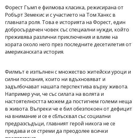
Форест Гъмп е филмова класика, режисирана от
Робърт Земекис и с участието на Том Ханкс в
главната роля. Това е историята на Форест, един
добросърдечен човек със специални нужди, който
преживява различни приключения и влияе на
хората около него през последните десетилетия от
американската история.
Филмът е изпълнен с множество житейски уроци и
силни послания, които ни вдъхновяват и
задълбочават нашата перспектива върху живота.
Например учи, че със силата на волята и
настоятелността можем да постигнем големи неща
в живота. Въпреки че е бил обезпокоен от дефицит
на внимание и се е сблъсквал със социални
предразсъдъци, главният герой никога не се
предава и се стреми да преодолее всички