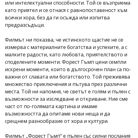
или интелектуални способности. Той се възприема
като приятел и се отнася с равнопоставеност към
всички хора, без да ги осъжда или изпитва
предразсъдъци.
Филмът ни показва, че истинското щастие не се
измерва с материалните богатства и успехите, а с
малките радости, като любовта, приятелството и
споделените моменти. Форест Гъмп цени семпли
искрени моменти, които в дългосрочен план са по-
важни от славата или богатството. Той преживява
множество приключения и пътува през различни
места. Той ни напомня, че светът е голям и пълен с
възможности за изследване и откриване. Ние сме
част от по-голямата картина и имаме
възможността да опитаме нови неща и да
срещнем разнообразие от хора и култури.
Филмът „Форест Гъмп“ е пълен със силни послания