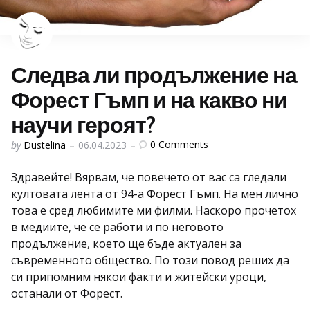
Следва ли продължение на
Форест Гъмп и на какво ни
научи героят?
Posted
0
Comments
by
Dustelina
06.04.2023
by
Здравейте! Вярвам, че повечето от вас са гледали
култовата лента от 94-а Форест Гъмп. На мен лично
това е сред любимите ми филми. Наскоро прочетох
в медиите, че се работи и по неговото
продължение, което ще бъде актуален за
съвременното общество. По този повод реших да
си припомним някои факти и житейски уроци,
останали от Форест.