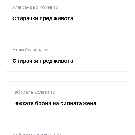
Александър Колев
за
Спирачки пред живота
Нели Славова
за
Спирачки пред живота
Габриела Колева
за
Тежката броня на силната жена
Добромир Борисов
за