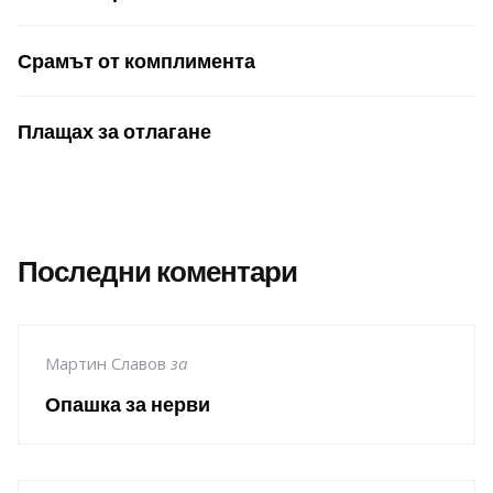
Срамът от комплимента
Плащах за отлагане
Последни коментари
Мартин Славов
за
Опашка за нерви