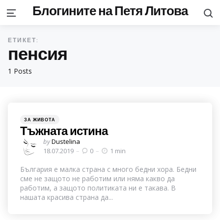
Блогините на Петя Литова
S
Menu
ЕТИКЕТ:
пенсия
1 Posts
Categories
Posted
ЗА ЖИВОТА
in
Тъжната истина
Posted
by
Dustelina
by
18.07.2019
0
1 min
България е малка страна с много бедни хора. Бедни
сме не защото не работим или няма какво да
работим, а защото политиката ни е такава. В
нашата красива страна да...