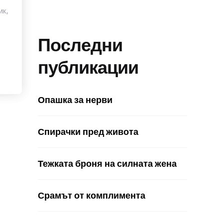
ик,
Последни
публикации
Опашка за нерви
Спирачки пред живота
Тежката броня на силната жена
Срамът от комплимента