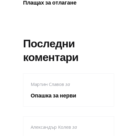
Плащах за отлагане
Последни
коментари
Мартин Славов
за
Опашка за нерви
Александър Колев
за