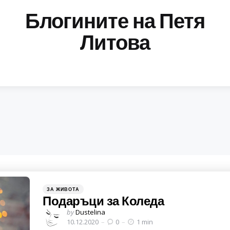
Блогините на Петя
Литова
Categories
Posted
ЗА ЖИВОТА
in
Подаръци за Коледа
Posted
by
Dustelina
by
10.12.2020
0
1 min