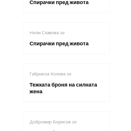
Спирачки пред живота
Нели Славова
за
Спирачки пред живота
Габриела Колева
за
Тежката броня на силната
жена
Добромир Борисов
за