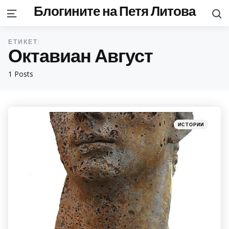
Блогините на Петя Литова
S
Menu
ЕТИКЕТ:
Октавиан Август
1 Posts
Categories
Posted
ИСТОРИИ
in