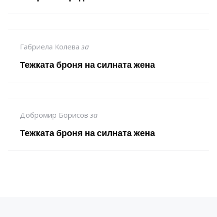
Габриела Колева
за
Тежката броня на силната жена
Добромир Борисов
за
Тежката броня на силната жена