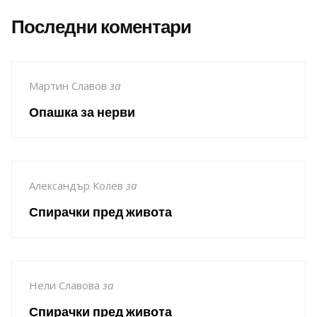
Последни коментари
Мартин Славов
за
Опашка за нерви
Александър Колев
за
Спирачки пред живота
Нели Славова
за
Спирачки пред живота