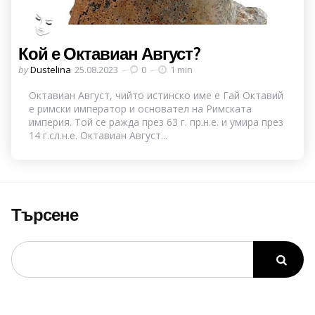
Кой е Октавиан Август?
Posted
by
Dustelina
25.08.2023
0
1 min
by
Октавиан Август, чийто истинско име е Гай Октавий
е римски император и основател на Римската
империя. Той се ражда през 63 г. пр.н.е. и умира през
14 г.сл.н.е. Октавиан Август...
Търсене