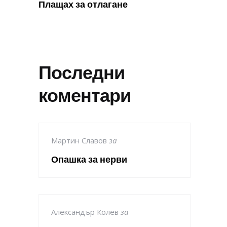
Плащах за отлагане
Последни
коментари
Мартин Славов
за
Опашка за нерви
Александър Колев
за