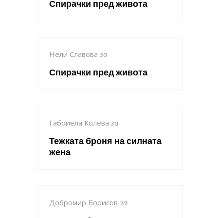
Спирачки пред живота
Нели Славова
за
Спирачки пред живота
Габриела Колева
за
Тежката броня на силната
жена
Добромир Борисов
за