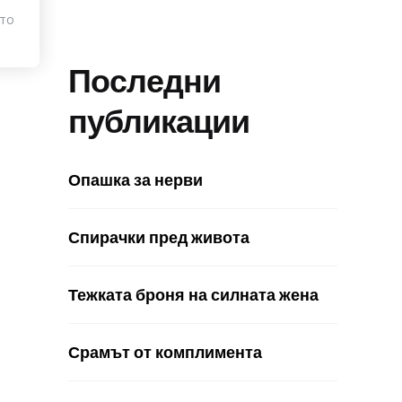
ото
Последни
публикации
Опашка за нерви
Спирачки пред живота
Тежката броня на силната жена
Срамът от комплимента