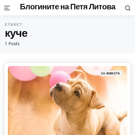
Блогините на Петя Литова
S
Menu
ЕТИКЕТ:
куче
1 Posts
Categories
Posted
ЗА ЖИВОТА
in