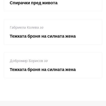
Спирачки пред живота
Габриела Колева
за
Тежката броня на силната жена
Добромир Борисов
за
Тежката броня на силната жена