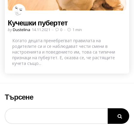
Кучешки пубертет
Posted
by
Dustelina
14.11.2021
0
1 min
by
Когато децата пренебрегват правилата на
родителите си и се наблюдават чести смени в
настроенията и поведението им, това са типични
признаци на пубертет. Е, оказва се, че растящите
кучета също...
Търсене