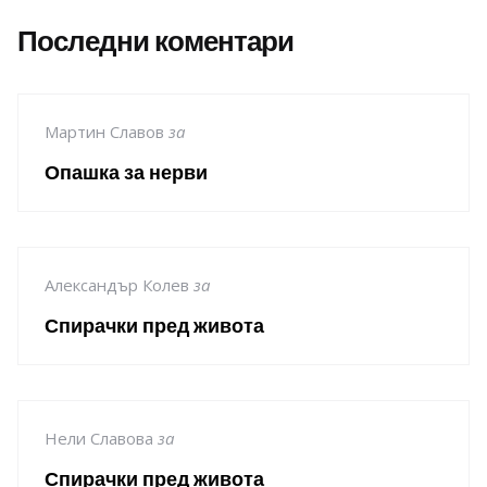
Последни коментари
Мартин Славов
за
Опашка за нерви
Александър Колев
за
Спирачки пред живота
Нели Славова
за
Спирачки пред живота