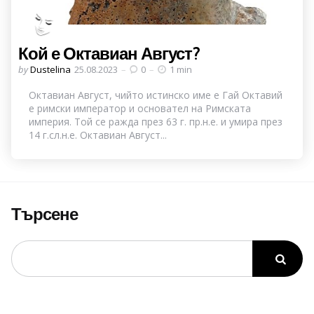
Кой е Октавиан Август?
Posted
by
Dustelina
25.08.2023
0
1 min
by
Октавиан Август, чийто истинско име е Гай Октавий
е римски император и основател на Римската
империя. Той се ражда през 63 г. пр.н.е. и умира през
14 г.сл.н.е. Октавиан Август...
Търсене