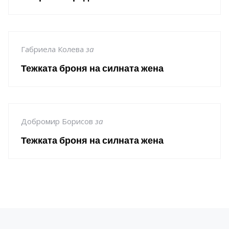
Габриела Колева
за
Тежката броня на силната жена
Добромир Борисов
за
Тежката броня на силната жена