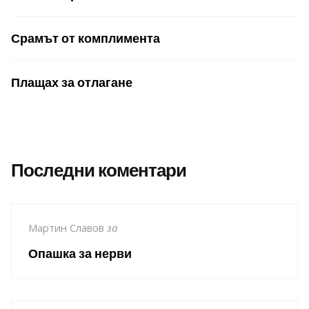
Срамът от комплимента
Плащах за отлагане
Последни коментари
Мартин Славов
за
Опашка за нерви