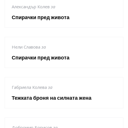
Александър Колев
за
Спирачки пред живота
Нели Славова
за
Спирачки пред живота
Габриела Колева
за
Тежката броня на силната жена
Добромир Борисов
за