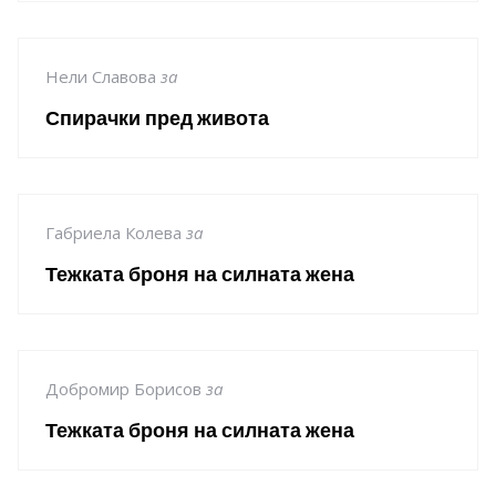
Нели Славова
за
Спирачки пред живота
Габриела Колева
за
Тежката броня на силната жена
Добромир Борисов
за
Тежката броня на силната жена