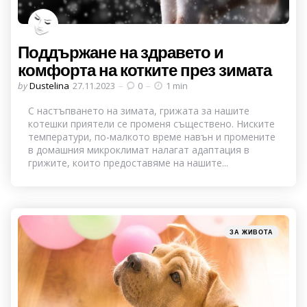
Поддържане на здравето и
комфорта на котките през зимата
Posted
by
Dustelina
27.11.2023
0
1 min
by
С настъпването на зимата, грижата за нашите
котешки приятели се променя съществено. Ниските
температури, по-малкото време навън и промените
в домашния микроклимат налагат адаптация в
грижите, които предоставяме на нашите...
Categories
Posted
ЗА ЖИВОТА
in