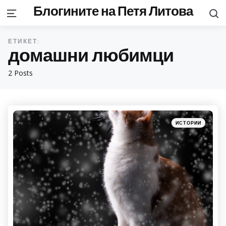
Блогините на Петя Литова
S
Menu
ЕТИКЕТ:
домашни любимци
2 Posts
Categories
Posted
ИСТОРИИ
in