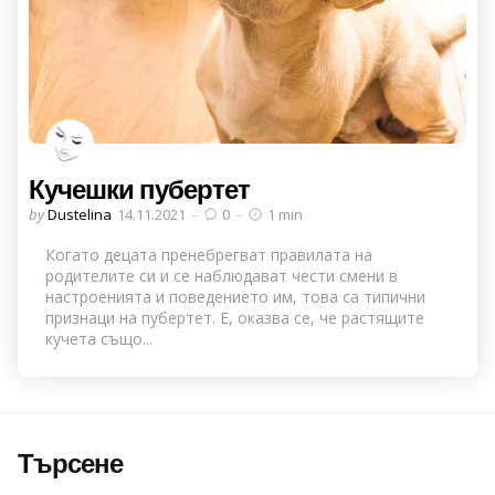
Кучешки пубертет
Posted
by
Dustelina
14.11.2021
0
1 min
by
Когато децата пренебрегват правилата на
родителите си и се наблюдават чести смени в
настроенията и поведението им, това са типични
признаци на пубертет. Е, оказва се, че растящите
кучета също...
Търсене