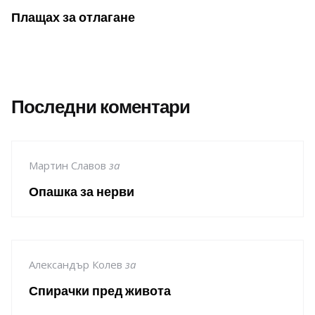
Плащах за отлагане
Последни коментари
Мартин Славов
за
Опашка за нерви
Александър Колев
за
Спирачки пред живота