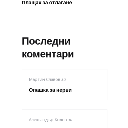
Плащах за отлагане
Последни
коментари
Мартин Славов
за
Опашка за нерви
Александър Колев
за