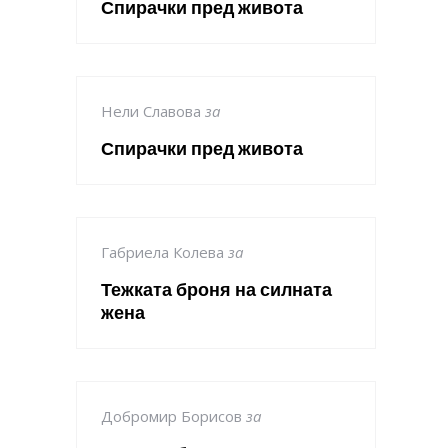
Спирачки пред живота
Нели Славова
за
Спирачки пред живота
Габриела Колева
за
Тежката броня на силната
жена
Добромир Борисов
за