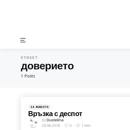
Menu
ЕТИКЕТ:
доверието
1 Posts
Categories
Posted
ЗА ЖИВОТА
in
Връзка с деспот
Posted
by
Dustelina
by
20.06.2018
0
1 min