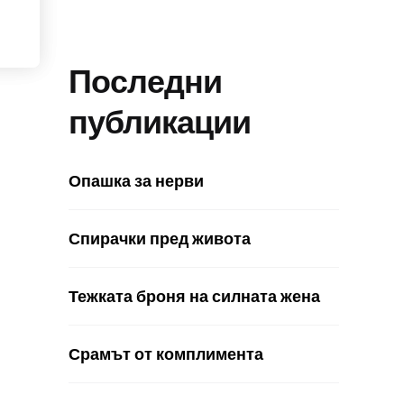
Последни
публикации
Опашка за нерви
Спирачки пред живота
Тежката броня на силната жена
Срамът от комплимента