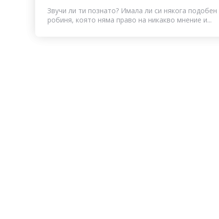
Звучи ли ти познато? Имала ли си някога подобен 
робиня, която няма право на никакво мнение и...