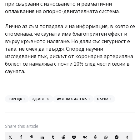
при свързани с износването и ревматични
оплаквания на опорно-двигателната система.
Лично аз съм попадала и на информация, в която се
споменава, че сауната има благоприятен ефект и
върху кръвното налягане. Но дали със сигурност е
така, не смея да твърдя. Според научни
изследвания пък, рискът от коронарна артериална
болест се намалява с почти 20% след чести сесии в
сауната.
1
10
1
1
ГОРЕЩО
ЗДРАВЕ
ИМУННА СИСТЕМА
САУНА
Share
this article