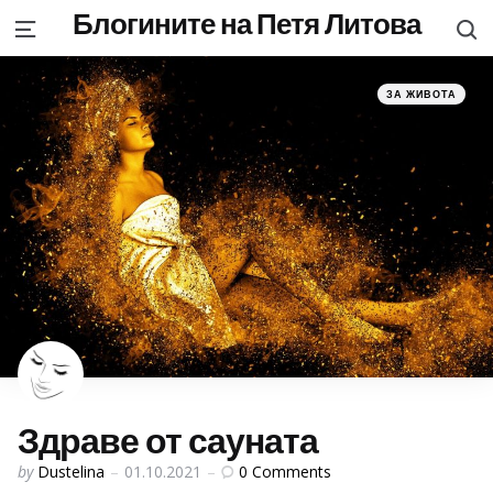
Блогините на Петя Литова
S
Menu
Categories
Posted
ЗА ЖИВОТА
in
Здраве от сауната
Posted
0
Comments
by
Dustelina
01.10.2021