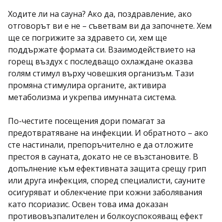
by
Ходите ли на сауна? Ако да, поздравление, ако
отговорът ви е не – съветвам ви да започнете. Хем
ще се погрижите за здравето си, хем ще
поддържате формата си. Взаимодействието на
горещ въздух с последващо охлаждане оказва
голям стимул върху човешкия организъм. Тази
промяна стимулира органите, активира
метаболизма и укрепва имунната система.
По-честите посещения дори помагат за
предотвратяване на инфекции. И обратното – ако
сте настинали, препоръчително е да отложите
престоя в сауната, докато не се възстановите. В
допълнение към ефективната защита срещу грип
или друга инфекция, според специалисти, сауните
осигуряват и облекчение при кожни заболявания
като псориазис. Освен това има доказан
противовъзпалителен и болкоуспокояващ ефект