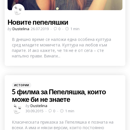
Новите пепеляшки
Posted
by
Dustelina
26.07.2019
0
1 min
by
В днешно време се наложи една особена култура
сред младите момичета. Култура на любов към
парите. И ако кажете, че тя не е от сега – сте
напълно прави. Винаги...
Categories
Posted
ИСТОРИИ
in
5 филма за Пепеляшка, които
може би не знаете
Posted
by
Dustelina
by
30.09.2015
0
1 min
Класическата приказка за Пепеляшка е позната на
всеки. А има и някои версии, които постоянно