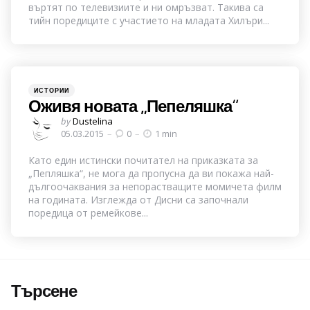
въртят по телевизиите и ни омръзват. Такива са
тийн поредиците с участието на младата Хилъри...
Categories
Posted
ИСТОРИИ
in
Оживя новата „Пепеляшка“
Posted
by
Dustelina
by
05.03.2015
0
1 min
Като един истински почитател на приказката за
„Пепляшка“, не мога да пропусна да ви покажа най-
дългоочаквания за непорастващите момичета филм
на годината. Изглежда от Дисни са започнали
поредица от ремейкове...
Търсене