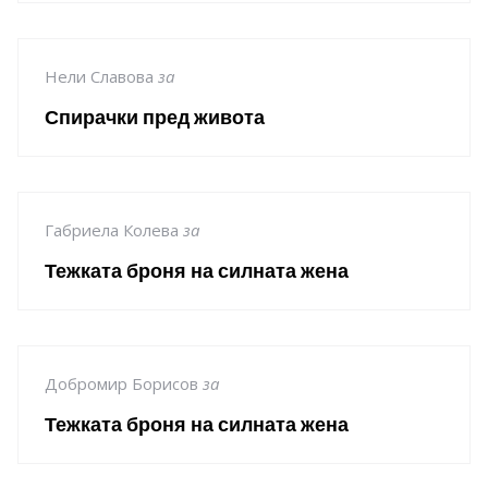
Нели Славова
за
Спирачки пред живота
Габриела Колева
за
Тежката броня на силната жена
Добромир Борисов
за
Тежката броня на силната жена