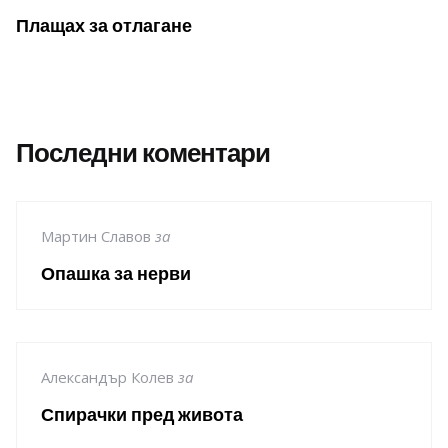
Плащах за отлагане
Последни коментари
Мартин Славов
за
Опашка за нерви
Александър Колев
за
Спирачки пред живота