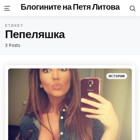
Блогините на Петя Литова
S
Menu
ЕТИКЕТ:
Пепеляшка
3 Posts
Categories
Posted
ИСТОРИИ
in