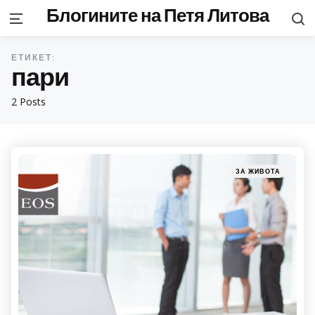
Блогините на Петя Литова
S
Menu
ЕТИКЕТ:
пари
2 Posts
Categories
Posted
ЗА ЖИВОТА
in