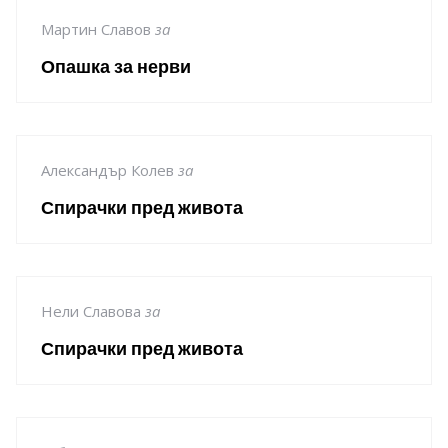
Мартин Славов
за
Опашка за нерви
Александър Колев
за
Спирачки пред живота
Нели Славова
за
Спирачки пред живота