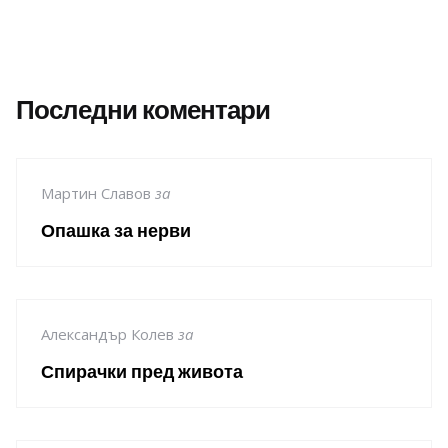
Последни коментари
Мартин Славов
за
Опашка за нерви
Александър Колев
за
Спирачки пред живота