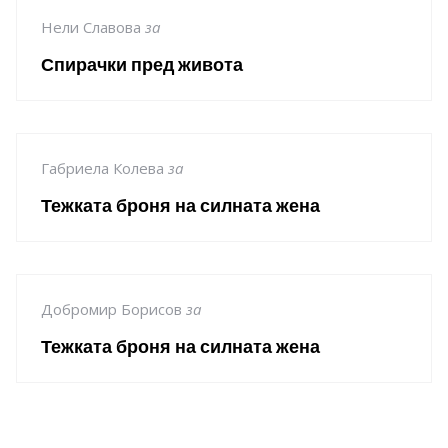
Нели Славова
за
Спирачки пред живота
Габриела Колева
за
Тежката броня на силната жена
Добромир Борисов
за
Тежката броня на силната жена