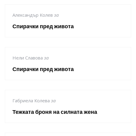
Александър Колев
за
Спирачки пред живота
Нели Славова
за
Спирачки пред живота
Габриела Колева
за
Тежката броня на силната жена