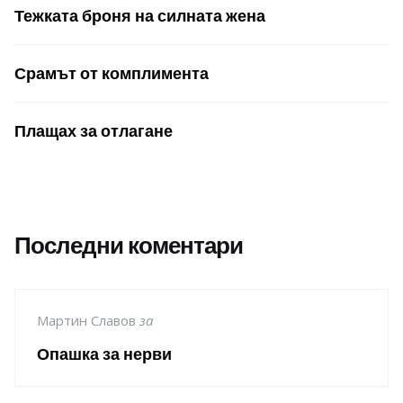
Тежката броня на силната жена
Срамът от комплимента
Плащах за отлагане
Последни коментари
Мартин Славов
за
Опашка за нерви