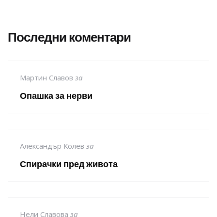
Последни коментари
Мартин Славов
за
Опашка за нерви
Александър Колев
за
Спирачки пред живота
Нели Славова
за