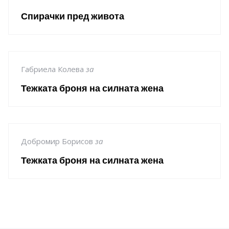
Спирачки пред живота
Габриела Колева
за
Тежката броня на силната жена
Добромир Борисов
за
Тежката броня на силната жена