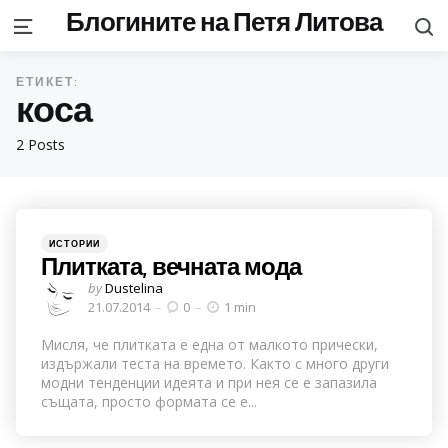
Блогините на Петя Литова
S
Menu
ЕТИКЕТ:
коса
2 Posts
Categories
Posted
ИСТОРИИ
in
Плитката, вечната мода
Posted
by
Dustelina
by
21.07.2014
0
1 min
Мисля, че плитката е една от малкото прически,
издържали теста на времето. Както с много други
модни тенденции идеята и при нея се е запазила
същата, просто формата се е...