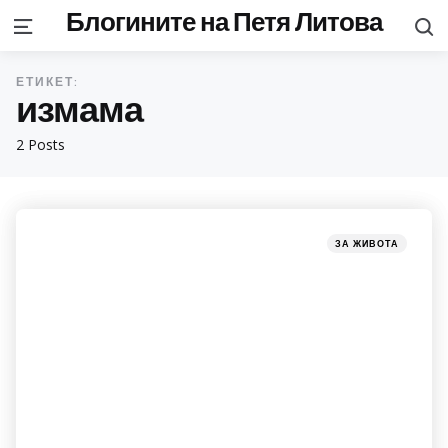
Блогините на Петя Литова
S
Menu
ЕТИКЕТ:
измама
2 Posts
Categories
Posted
ЗА ЖИВОТА
in