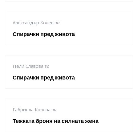
Александър Колев
за
Спирачки пред живота
Нели Славова
за
Спирачки пред живота
Габриела Колева
за
Тежката броня на силната жена