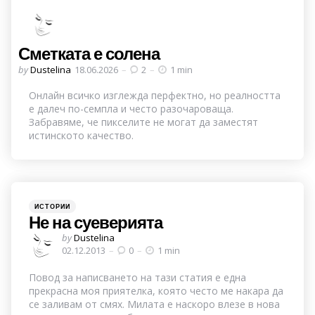
Сметката е солена
Posted
by
Dustelina
18.06.2026
2
1 min
by
Онлайн всичко изглежда перфектно, но реалността
е далеч по-семпла и често разочароваща.
Забравяме, че пикселите не могат да заместят
истинското качество.
Categories
Posted
ИСТОРИИ
in
Не на суеверията
Posted
by
Dustelina
by
02.12.2013
0
1 min
Повод за написването на тази статия е една
прекрасна моя приятелка, която често ме накара да
се заливам от смях. Милата е наскоро влезе в нова