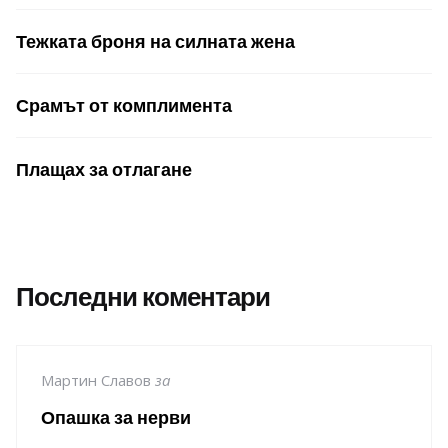
Тежката броня на силната жена
Срамът от комплимента
Плащах за отлагане
Последни коментари
Мартин Славов
за
Опашка за нерви