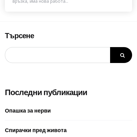
връзка, има нова работа...
Търсене
Последни публикации
Опашка за нерви
Спирачки пред живота