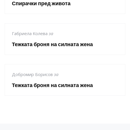
Спирачки пред живота
Габриела Колева
за
Тежката броня на силната жена
Добромир Борисов
за
Тежката броня на силната жена