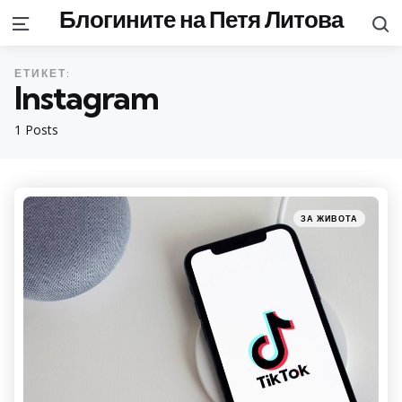
Блогините на Петя Литова
S
Menu
ЕТИКЕТ:
Instagram
1 Posts
Categories
Posted
ЗА ЖИВОТА
in