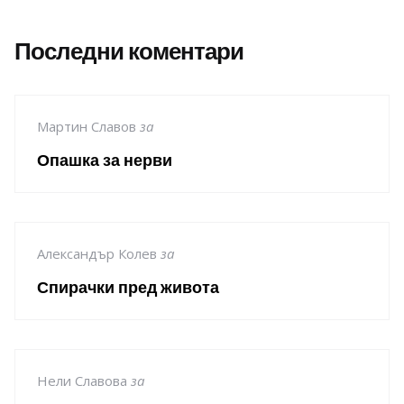
Последни коментари
Мартин Славов
за
Опашка за нерви
Александър Колев
за
Спирачки пред живота
Нели Славова
за