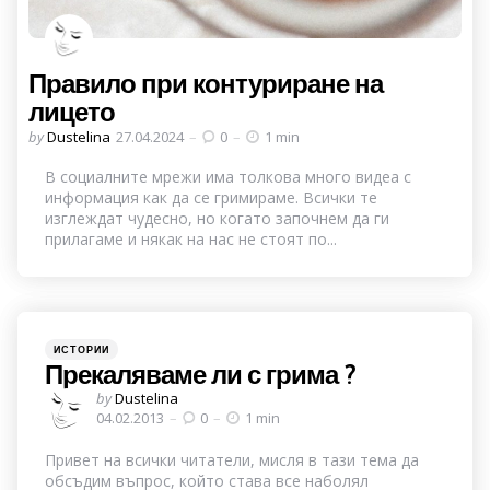
Правило при контуриране на
лицето
Posted
by
Dustelina
27.04.2024
0
1 min
by
В социалните мрежи има толкова много видеа с
информация как да се гримираме. Всички те
изглеждат чудесно, но когато започнем да ги
прилагаме и някак на нас не стоят по...
Categories
Posted
ИСТОРИИ
in
Прекаляваме ли с грима ?
Posted
by
Dustelina
by
04.02.2013
0
1 min
Привет на всички читатели, мисля в тази тема да
обсъдим въпрос, който става все наболял