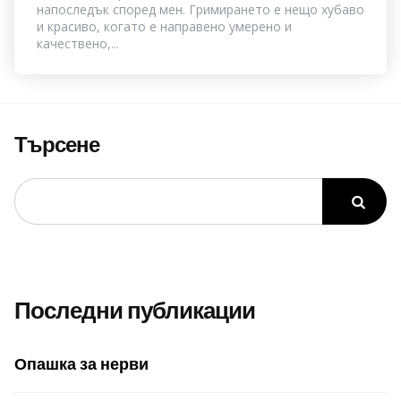
напоследък според мен. Гримирането е нещо хубаво
и красиво, когато е направено умерено и
качествено,...
Търсене
Последни публикации
Опашка за нерви