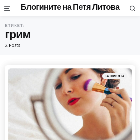
Блогините на Петя Литова
S
Menu
ЕТИКЕТ:
грим
2 Posts
Categories
Posted
ЗА ЖИВОТА
in