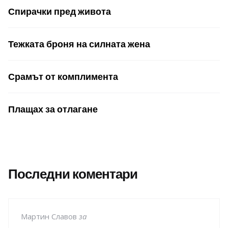
Спирачки пред живота
Тежката броня на силната жена
Срамът от комплимента
Плащах за отлагане
Последни коментари
Мартин Славов
за