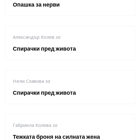
Опашка за нерви
Александър Колев
за
Спирачки пред живота
Нели Славова
за
Спирачки пред живота
Габриела Колева
за
Тежката броня на силната жена