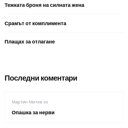
Тежката броня на силната жена
Срамът от комплимента
Плащах за отлагане
Последни коментари
Мартин Митев
за
Опашка за нерви