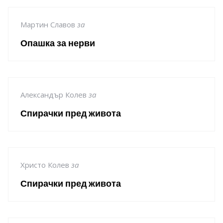
Мартин Славов
за
Опашка за нерви
Александър Колев
за
Спирачки пред живота
Христо Колев
за
Спирачки пред живота