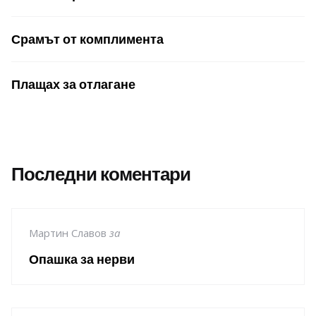
Срамът от комплимента
Плащах за отлагане
Последни коментари
Мартин Славов
за
Опашка за нерви