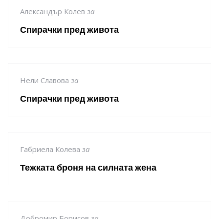
Александър Колев
за
Спирачки пред живота
Нели Славова
за
Спирачки пред живота
Габриела Колева
за
Тежката броня на силната жена
Добромир Борисов
за