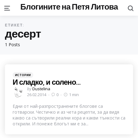
Блогините на Петя Литова
S
Menu
ЕТИКЕТ:
десерт
1 Posts
Categories
Posted
ИСТОРИИ
in
И сладко, и солено…
Posted
by
Dustelina
by
26.02.2014
0
1 min
Едни от най-разпространените блогове са
готварски. Честичко и аз чета рецепти, за да видя
какво са сътворили реални хора и какви тънкости са
открили. И понеже блогът ми е за...