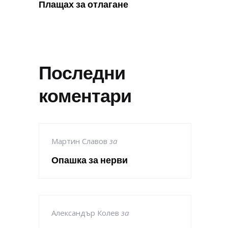
Плащах за отлагане
Последни
коментари
Мартин Славов
за
Опашка за нерви
Александър Колев
за