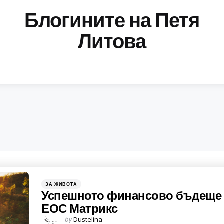
Блогините на Петя
Литова
Categories
Posted
ЗА ЖИВОТА
in
Успешното финансово бъдеще
ЕОС Матрикс
Posted
by
Dustelina