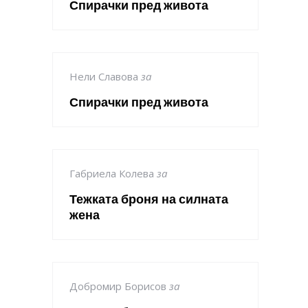
Спирачки пред живота
Нели Славова
за
Спирачки пред живота
Габриела Колева
за
Тежката броня на силната
жена
Добромир Борисов
за