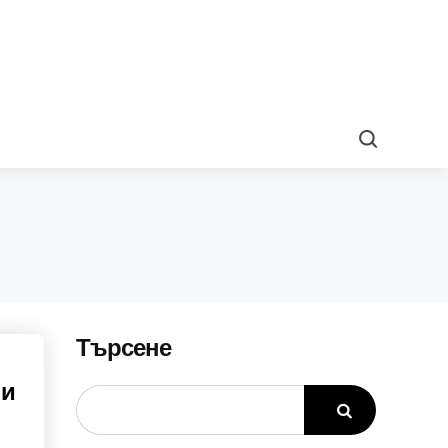
Search
Търсене
 и