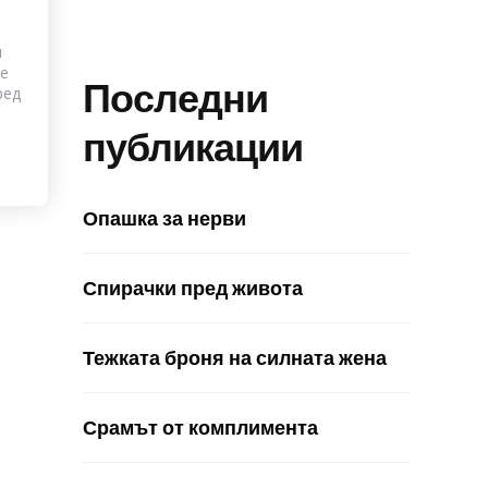
и
ще
Последни
ред
публикации
Опашка за нерви
Спирачки пред живота
Тежката броня на силната жена
Срамът от комплимента