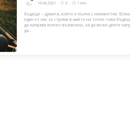
by
10.06.2021
0
1 min
Бъдеще – думата, която е пълна с неизвестни. Всек
един от нас се стреми в името на точно това бъде
да направи всичко възможно, за да може дните нап
да...