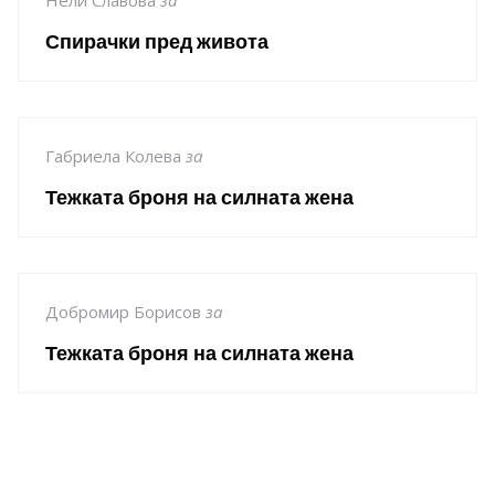
Спирачки пред живота
Габриела Колева
за
Тежката броня на силната жена
Добромир Борисов
за
Тежката броня на силната жена