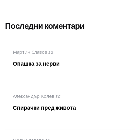
Последни коментари
Мартин Славов
за
Опашка за нерви
Александър Колев
за
Спирачки пред живота
Нели Славова
за