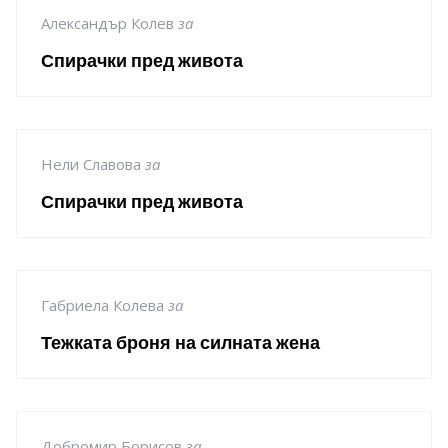
Александър Колев
за
Спирачки пред живота
Нели Славова
за
Спирачки пред живота
Габриела Колева
за
Тежката броня на силната жена
Добромир Борисов
за