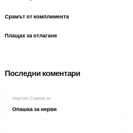
Срамът от комплимента
Плащах за отлагане
Последни коментари
Мартин Славов
за
Опашка за нерви