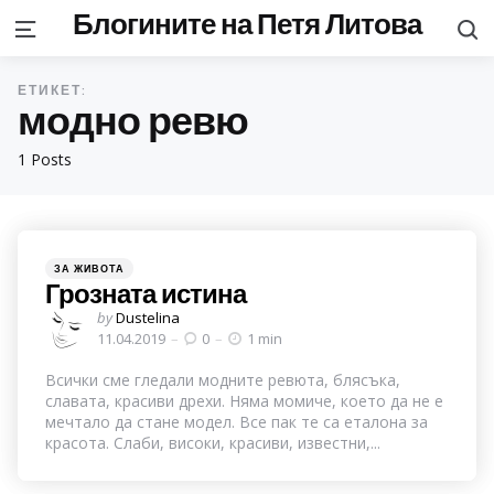
Блогините на Петя Литова
S
Menu
ЕТИКЕТ:
модно ревю
1 Posts
Categories
Posted
ЗА ЖИВОТА
in
Грозната истина
Posted
by
Dustelina
by
11.04.2019
0
1 min
Всички сме гледали модните ревюта, блясъка,
славата, красиви дрехи. Няма момиче, което да не е
мечтало да стане модел. Все пак те са еталона за
красота. Слаби, високи, красиви, известни,...