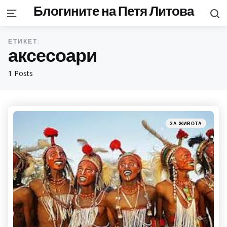
Блогините на Петя Литова
S
Menu
ЕТИКЕТ:
аксесоари
1 Posts
Categories
Posted
ЗА ЖИВОТА
in