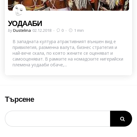
УОДААБИ
Posted
by
Dustelina
02.12.2018
0
1 min
by
В западната култура атрактивният външен вид е
привилегия, разменна валута, бизнес стратегия и
най-вече скала, по която жените се оценяват и
самооценяват. В рамките на номадските нигерийски
племена уодааби обаче,...
Търсене