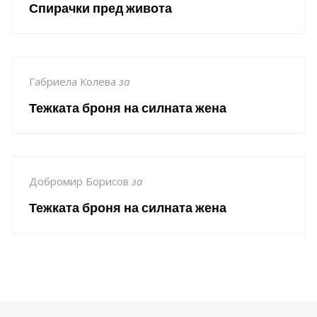
Спирачки пред живота
Габриела Колева
за
Тежката броня на силната жена
Добромир Борисов
за
Тежката броня на силната жена