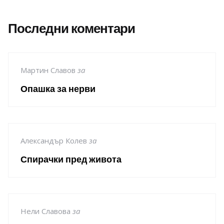
Последни коментари
Мартин Славов
за
Опашка за нерви
Александър Колев
за
Спирачки пред живота
Нели Славова
за