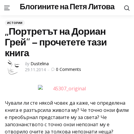
Блогините на Петя Литова
S
Menu
Categories
Posted
ИСТОРИИ
in
„Портретът на Дориан
Грей“ – прочетете тази
книга
Posted
by
Dustelina
0
Comments
29.11.2014
by
Чували ли сте някой човек да каже, че определена
книга е разтърсила живота му? Че точно онзи филм
е преобърнал представите му за света? Че
запознанството с точно онзи непознат му е
отворило очите за толкова непознати неща?