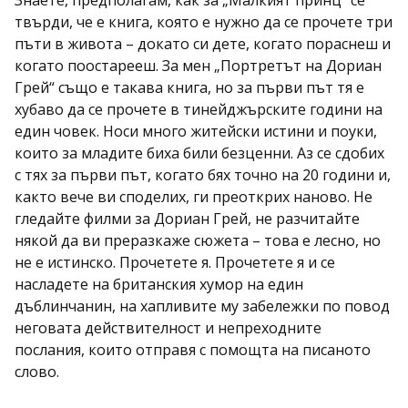
Знаете, предполагам, как за „Малкият принц“ се
твърди, че е книга, която е нужно да се прочете три
пъти в живота – докато си дете, когато пораснеш и
когато поостарееш. За мен „Портретът на Дориан
Грей“ също е такава книга, но за първи път тя е
хубаво да се прочете в тинейджърските години на
един човек. Носи много житейски истини и поуки,
които за младите биха били безценни. Аз се сдобих
с тях за първи път, когато бях точно на 20 години и,
както вече ви споделих, ги преоткрих наново. Не
гледайте филми за Дориан Грей, не разчитайте
някой да ви преразкаже сюжета – това е лесно, но
не е истинско. Прочетете я. Прочетете я и се
насладете на британския хумор на един
дъблинчанин, на хапливите му забележки по повод
неговата действителност и непреходните
послания, които отправя с помощта на писаното
слово.