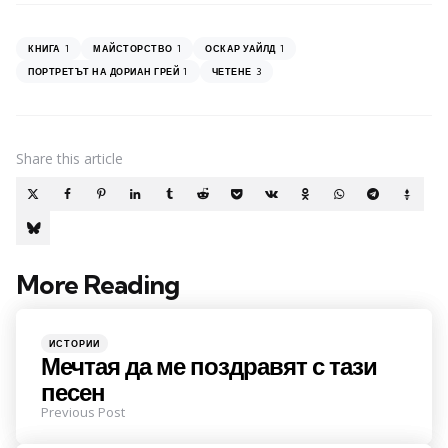
1
1
1
КНИГА
МАЙСТОРСТВО
ОСКАР УАЙЛД
1
3
ПОРТРЕТЪТ НА ДОРИАН ГРЕЙ
ЧЕТЕНЕ
Share
this article
More Reading
Post
navigation
Posted
ИСТОРИИ
in
Мечтая да ме поздравят с тази
песен
Previous Post