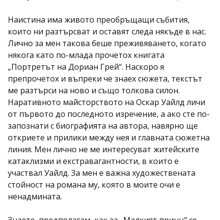
Наистина има живото преобръщащи събития,
които ни разтърсват и оставят следа някъде в нас.
Лично за мен такова беше преживяването, когато
някога като по-млада прочетох книгата
„Портретът на Дориан Грей“. Наскоро я
препрочетох и въпреки че знаех сюжета, текстът
ме разтърси на ново и също толкова силон.
Наративното майсторството на Оскар Уайлд личи
от първото до последното изречение, а ако сте по-
запознати с биографията на автора, навярно ще
откриете и прилики между нея и главната сюжетна
линия. Мен лично не ме интересуват житейските
катаклизми и екстравагантности, в които е
участвал Уайлд. За мен е важна художествената
стойност на романа му, която в моите очи е
ненадмината.