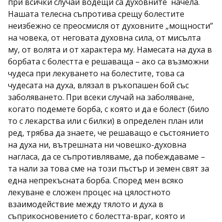
при всички случаи водещи са духовните начела.
Нашата телесна съпротива срещу болестите
неизбежно се преосмисля от духовните „мощности”
на човека, от неговата духовна сила, от мисълта
му, от волята и от характера му. Намесата на духа в
борбата с болестта е решаваща – ако са възможни
чудеса при лекуването на болестите, това са
чудесата на духа, влязал в ръкопашен бой със
заболяването. При всеки случай на заболяване,
когато подемете борба, с която и да е болест (било
то с лекарства или с билки) в определен план или
ред, трябва да знаете, че решаващо е състоянието
на духа ни, вътрешната ни човешко-духовна
нагласа, да се съпротивляваме, да побеждаваме –
та нали за това сме на този пъстър и земен свят за
една непрекъсната борба. Според мен всяко
лекуване е сложен процес на цялостното
взаимодействие между тялото и духа в
съприкосновението с болестта-враг, която и