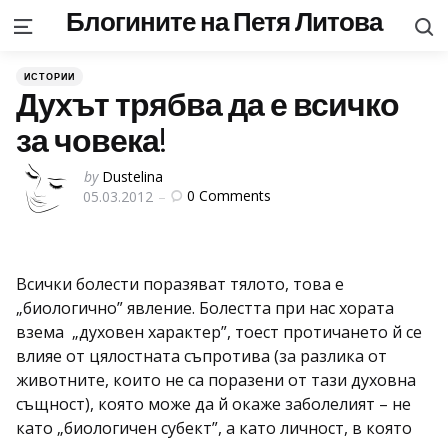
Блогините на Петя Литова
S
Menu
Categories
Posted
ИСТОРИИ
in
Духът трябва да е всичко
за човека!
Posted
by
Dustelina
0
Comments
05.03.2012
by
Всички болести поразяват тялото, това е
„биологично” явление. Болестта при нас хората
взема „духовен характер”, тоест протичането й се
влияе от цялостната съпротива (за разлика от
животните, които не са поразени от тази духовна
същност), която може да й окаже заболелият – не
като „биологичен субект”, а като личност, в която