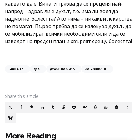
каквато да е. Винаги трябва да се преценя най-
напред – здрав ли е духът, т.е. има ли воля да
надмогне болестта? Ако няма – никакви лекарства
не помагат. Първо трябва да се излекува духът, да
се мобилизират всички необходими сили и да се
изведат на преден план и хвърлят срещу болестта!
1
1
1
1
БОЛЕСТИ
ДУХ
ДУХОВНА СИЛА
ЗАБОЛЯВАНЕ
Share
this article
More Reading
Post