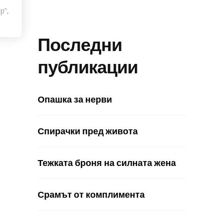
р”,
Последни
публикации
Опашка за нерви
Спирачки пред живота
Тежката броня на силната жена
Срамът от комплимента