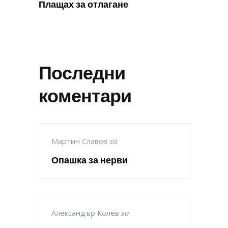
Плащах за отлагане
Последни
коментари
Мартин Славов
за
Опашка за нерви
Александър Колев
за