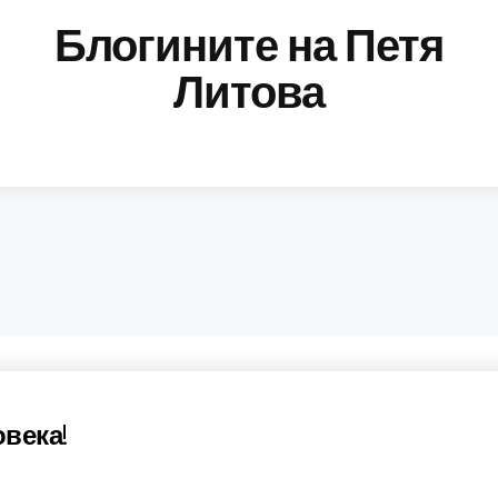
Блогините на Петя
Литова
овека!