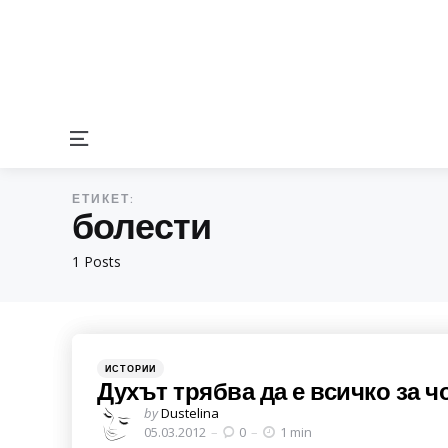
Menu
ЕТИКЕТ:
болести
1 Posts
Categories
Posted
ИСТОРИИ
in
Духът трябва да е всичко за ч
Posted
by
Dustelina
by
05.03.2012
0
1 min