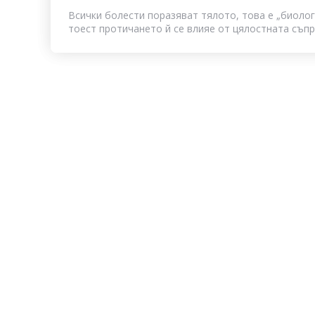
Всички болести поразяват тялото, това е „биолог
тоест протичането й се влияе от цялостната съпро