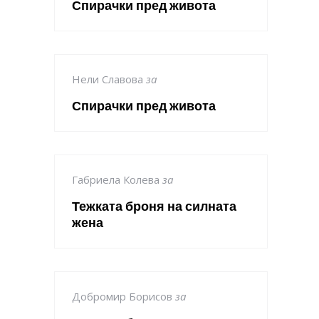
Спирачки пред живота
Нели Славова
за
Спирачки пред живота
Габриела Колева
за
Тежката броня на силната
жена
Добромир Борисов
за