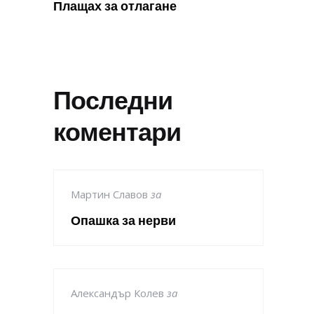
Плащах за отлагане
Последни
коментари
Мартин Славов
за
Опашка за нерви
Александър Колев
за