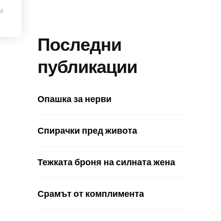
и
Последни
публикации
Опашка за нерви
Спирачки пред живота
Тежката броня на силната жена
Срамът от комплимента