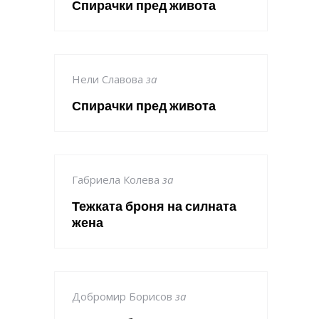
Спирачки пред живота
Нели Славова
за
Спирачки пред живота
Габриела Колева
за
Тежката броня на силната
жена
Добромир Борисов
за