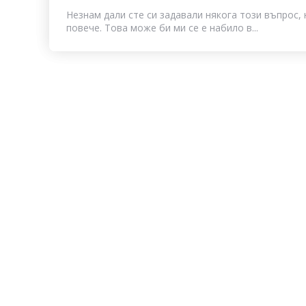
Незнам дали сте си задавали някога този въпрос, 
повече. Това може би ми се е набило в...