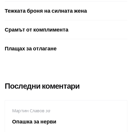
Тежката броня на силната жена
Срамът от комплимента
Плащах за отлагане
Последни коментари
Мартин Славов
за
Опашка за нерви