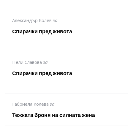
Александър Колев
за
Спирачки пред живота
Нели Славова
за
Спирачки пред живота
Габриела Колева
за
Тежката броня на силната жена